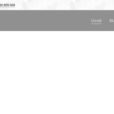
30 809 668
V
Úvod
Sl